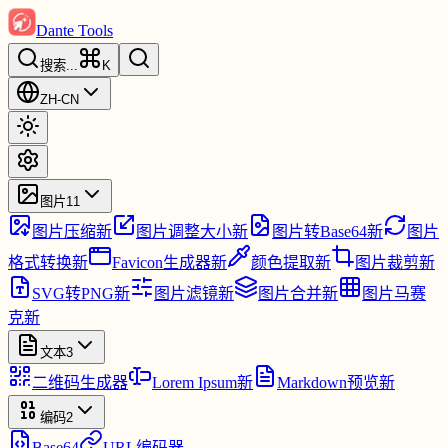
Dante Tools
搜索
...
K
ZH-CN
图片
11
图片压缩
新
图片调整大小
新
图片转Base64
新
图片
格式转换
新
Favicon生成器
新
颜色提取
新
图片裁剪
新
SVG转PNG
新
图片滤镜
新
图片合并
新
图片马赛
克
新
文本
3
二维码生成器
Lorem Ipsum
新
Markdown预览
新
编码
2
Base64
URL编码器