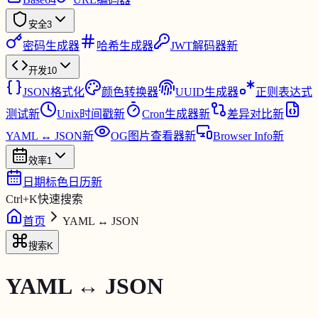
安全
3
密码生成器
哈希生成器
JWT解码器
新
开发
10
JSON格式化
颜色转换器
UUID生成器
正则表达式
测试
新
Unix时间戳
新
Cron生成器
新
差异对比
新
YAML ↔ JSON
新
OG图片查看器
新
Browser Info
新
效率
1
日期标色日历
新
Ctrl
+
K
快速搜索
首页
YAML ↔ JSON
搜索
K
YAML ↔ JSON