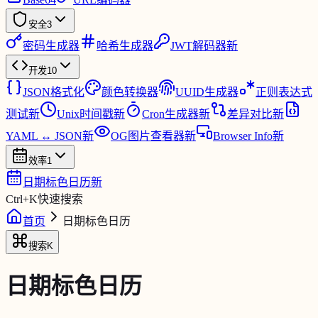
安全
3
密码生成器
哈希生成器
JWT解码器
新
开发
10
JSON格式化
颜色转换器
UUID生成器
正则表达式
测试
新
Unix时间戳
新
Cron生成器
新
差异对比
新
YAML ↔ JSON
新
OG图片查看器
新
Browser Info
新
效率
1
日期标色日历
新
Ctrl
+
K
快速搜索
首页
日期标色日历
搜索
K
日期标色日历