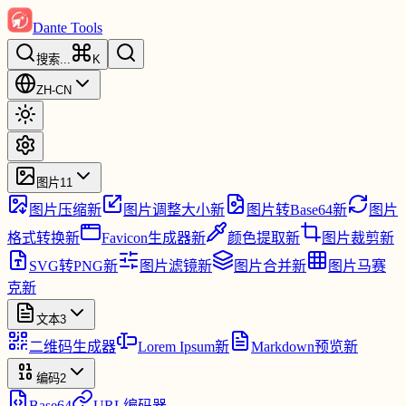
Dante Tools
搜索
...
K
ZH-CN
图片
11
图片压缩
新
图片调整大小
新
图片转Base64
新
图片
格式转换
新
Favicon生成器
新
颜色提取
新
图片裁剪
新
SVG转PNG
新
图片滤镜
新
图片合并
新
图片马赛
克
新
文本
3
二维码生成器
Lorem Ipsum
新
Markdown预览
新
编码
2
Base64
URL编码器