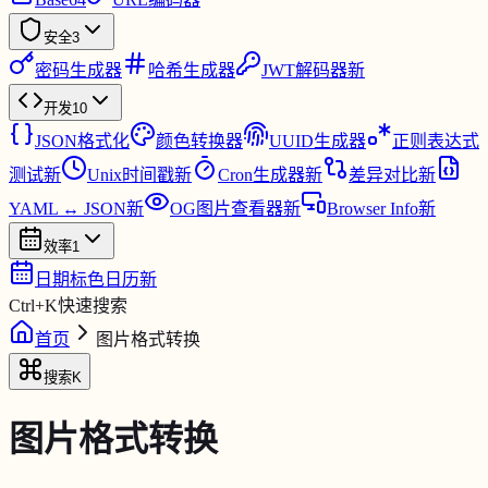
安全
3
密码生成器
哈希生成器
JWT解码器
新
开发
10
JSON格式化
颜色转换器
UUID生成器
正则表达式
测试
新
Unix时间戳
新
Cron生成器
新
差异对比
新
YAML ↔ JSON
新
OG图片查看器
新
Browser Info
新
效率
1
日期标色日历
新
Ctrl
+
K
快速搜索
首页
图片格式转换
搜索
K
图片格式转换