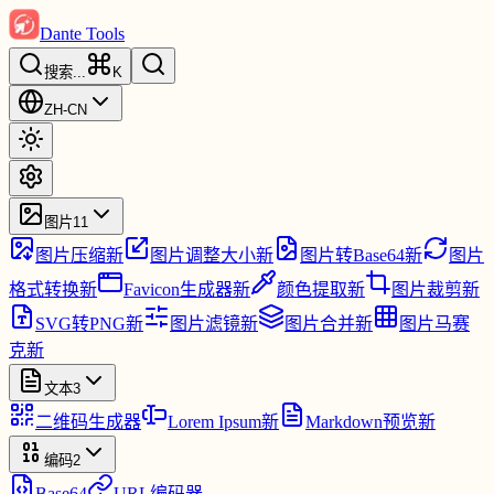
Dante Tools
搜索
...
K
ZH-CN
图片
11
图片压缩
新
图片调整大小
新
图片转Base64
新
图片
格式转换
新
Favicon生成器
新
颜色提取
新
图片裁剪
新
SVG转PNG
新
图片滤镜
新
图片合并
新
图片马赛
克
新
文本
3
二维码生成器
Lorem Ipsum
新
Markdown预览
新
编码
2
Base64
URL编码器