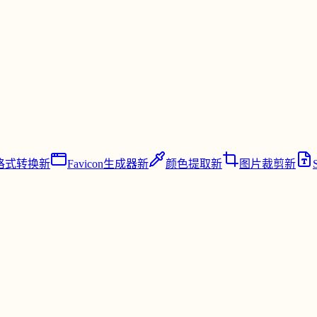
格式转换
新
Favicon生成器
新
颜色提取
新
图片裁剪
新