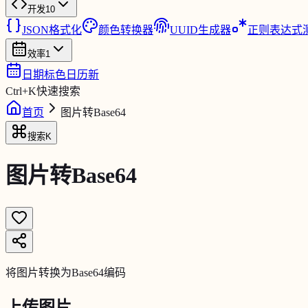
开发
10
JSON格式化
颜色转换器
UUID生成器
正则表达式
效率
1
日期标色日历
新
Ctrl
+
K
快速搜索
首页
图片转Base64
搜索
K
图片转Base64
将图片转换为Base64编码
上传图片