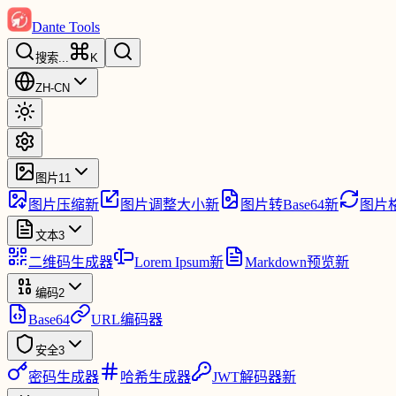
Dante Tools
搜索
...
K
ZH-CN
图片
11
图片压缩
新
图片调整大小
新
图片转Base64
新
图片
文本
3
二维码生成器
Lorem Ipsum
新
Markdown预览
新
编码
2
Base64
URL编码器
安全
3
密码生成器
哈希生成器
JWT解码器
新