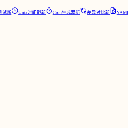
测试
新
Unix时间戳
新
Cron生成器
新
差异对比
新
YAML