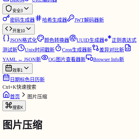
安全
3
密码生成器
哈希生成器
JWT解码器
新
开发
10
JSON格式化
颜色转换器
UUID生成器
正则表达式
测试
新
Unix时间戳
新
Cron生成器
新
差异对比
新
YAML ↔ JSON
新
OG图片查看器
新
Browser Info
新
效率
1
日期标色日历
新
Ctrl
+
K
快速搜索
首页
图片压缩
搜索
K
图片压缩