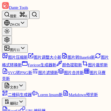
Dante Tools
搜索
...
K
ZH-CN
图片
11
图片压缩
新
图片调整大小
新
图片转Base64
新
图片
格式转换
新
Favicon生成器
新
颜色提取
新
图片裁剪
新
SVG转PNG
新
图片滤镜
新
图片合并
新
图片马赛
克
新
文本
3
二维码生成器
Lorem Ipsum
新
Markdown预览
新
编码
2
Base64
URL编码器