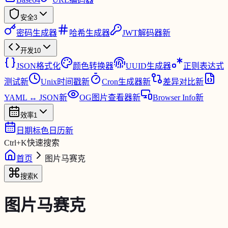
安全
3
密码生成器
哈希生成器
JWT解码器
新
开发
10
JSON格式化
颜色转换器
UUID生成器
正则表达式
测试
新
Unix时间戳
新
Cron生成器
新
差异对比
新
YAML ↔ JSON
新
OG图片查看器
新
Browser Info
新
效率
1
日期标色日历
新
Ctrl
+
K
快速搜索
首页
图片马赛克
搜索
K
图片马赛克