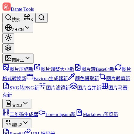
Dante Tools
搜索
...
K
ZH-CN
图片
11
图片压缩
新
图片调整大小
新
图片转Base64
新
图片
格式转换
新
Favicon生成器
新
颜色提取
新
图片裁剪
新
SVG转PNG
新
图片滤镜
新
图片合并
新
图片马赛
克
新
文本
3
二维码生成器
Lorem Ipsum
新
Markdown预览
新
编码
2
Base64
URL编码器