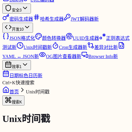
安全
3
密码生成器
哈希生成器
JWT解码器
新
开发
10
JSON格式化
颜色转换器
UUID生成器
正则表达式
测试
新
Unix时间戳
新
Cron生成器
新
差异对比
新
YAML ↔ JSON
新
OG图片查看器
新
Browser Info
新
效率
1
日期标色日历
新
Ctrl
+
K
快速搜索
首页
Unix时间戳
搜索
K
Unix时间戳