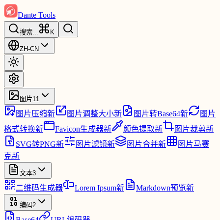
Dante Tools
搜索
...
K
ZH-CN
图片
11
图片压缩
新
图片调整大小
新
图片转Base64
新
图片
格式转换
新
Favicon生成器
新
颜色提取
新
图片裁剪
新
SVG转PNG
新
图片滤镜
新
图片合并
新
图片马赛
克
新
文本
3
二维码生成器
Lorem Ipsum
新
Markdown预览
新
编码
2
Base64
URL编码器