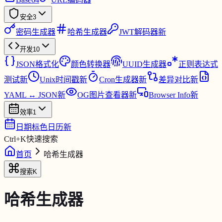
安全
3
密码生成器
哈希生成器
JWT解码器
新
开发
10
JSON格式化
颜色转换器
UUID生成器
正则表达式
测试
新
Unix时间戳
新
Cron生成器
新
差异对比
新
YAML ↔ JSON
新
OG图片查看器
新
Browser Info
新
效率
1
日期标色日历
新
Ctrl
+
K
快速搜索
首页
哈希生成器
搜索
K
哈希生成器