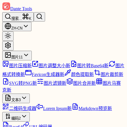
Dante Tools
搜索
...
K
ZH-CN
图片
11
图片压缩
新
图片调整大小
新
图片转Base64
新
图片
格式转换
新
Favicon生成器
新
颜色提取
新
图片裁剪
新
SVG转PNG
新
图片滤镜
新
图片合并
新
图片马赛
克
新
文本
3
二维码生成器
Lorem Ipsum
新
Markdown预览
新
编码
2
Base64
URL编码器