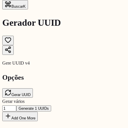
Buscar
K
Gerador UUID
Gere UUID v4
Opções
Gerar
UUID
Gerar vários
Generate
1
UUIDs
Add One More