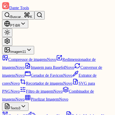
Dante Tools
Buscar
...
K
PT-BR
Imagem
11
Compressor de imagens
Novo
Redimensionador de
imagens
Novo
Imagem para Base64
Novo
Conversor de
imagens
Novo
Gerador de Favicon
Novo
Extrator de
cores
Novo
Recortador de imagens
Novo
SVG para
PNG
Novo
Filtro de imagem
Novo
Combinador de
imagens
Novo
Pixelizar Imagem
Novo
Texto
3