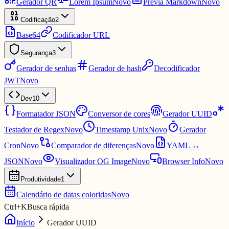
Gerador QR
Lorem Ipsum
Novo
Prévia Markdown
Novo
Codificação
2
Base64
Codificador URL
Segurança
3
Gerador de senhas
Gerador de hash
Decodificador
JWT
Novo
Dev
10
Formatador JSON
Conversor de cores
Gerador UUID
Testador de Regex
Novo
Timestamp Unix
Novo
Gerador
Cron
Novo
Comparador de diferenças
Novo
YAML ↔
JSON
Novo
Visualizador OG Image
Novo
Browser Info
Novo
Produtividade
1
Calendário de datas coloridas
Novo
Ctrl
+
K
Busca rápida
Início
Gerador UUID