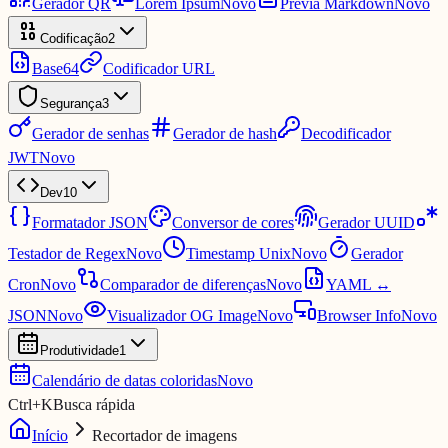
Gerador QR
Lorem Ipsum
Novo
Prévia Markdown
Novo
Codificação
2
Base64
Codificador URL
Segurança
3
Gerador de senhas
Gerador de hash
Decodificador
JWT
Novo
Dev
10
Formatador JSON
Conversor de cores
Gerador UUID
Testador de Regex
Novo
Timestamp Unix
Novo
Gerador
Cron
Novo
Comparador de diferenças
Novo
YAML ↔
JSON
Novo
Visualizador OG Image
Novo
Browser Info
Novo
Produtividade
1
Calendário de datas coloridas
Novo
Ctrl
+
K
Busca rápida
Início
Recortador de imagens