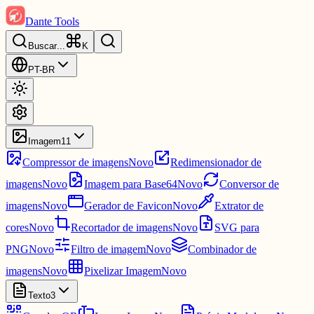
Dante Tools
Buscar
...
K
PT-BR
Imagem
11
Compressor de imagens
Novo
Redimensionador de
imagens
Novo
Imagem para Base64
Novo
Conversor de
imagens
Novo
Gerador de Favicon
Novo
Extrator de
cores
Novo
Recortador de imagens
Novo
SVG para
PNG
Novo
Filtro de imagem
Novo
Combinador de
imagens
Novo
Pixelizar Imagem
Novo
Texto
3