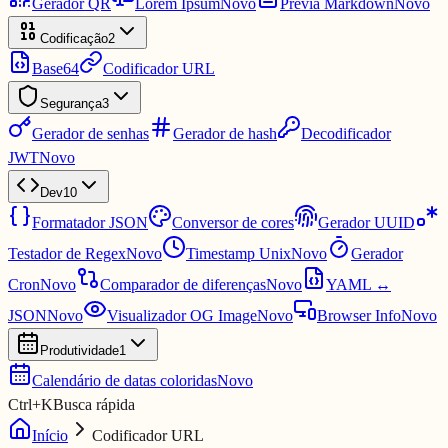
Gerador QR
Lorem Ipsum
Novo
Prévia Markdown
Novo
Codificação
2
Base64
Codificador URL
Segurança
3
Gerador de senhas
Gerador de hash
Decodificador
JWT
Novo
Dev
10
Formatador JSON
Conversor de cores
Gerador UUID
Testador de Regex
Novo
Timestamp Unix
Novo
Gerador
Cron
Novo
Comparador de diferenças
Novo
YAML ↔
JSON
Novo
Visualizador OG Image
Novo
Browser Info
Novo
Produtividade
1
Calendário de datas coloridas
Novo
Ctrl
+
K
Busca rápida
Início
Codificador URL