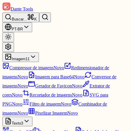
Dante Tools
Buscar
...
K
PT-BR
Imagem
11
Compressor de imagens
Novo
Redimensionador de
imagens
Novo
Imagem para Base64
Novo
Conversor de
imagens
Novo
Gerador de Favicon
Novo
Extrator de
cores
Novo
Recortador de imagens
Novo
SVG para
PNG
Novo
Filtro de imagem
Novo
Combinador de
imagens
Novo
Pixelizar Imagem
Novo
Texto
3