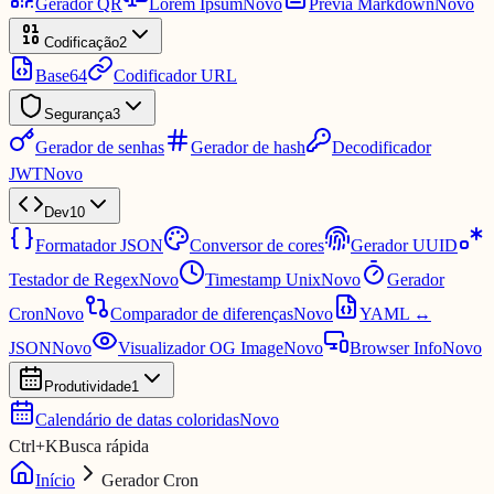
Gerador QR
Lorem Ipsum
Novo
Prévia Markdown
Novo
Codificação
2
Base64
Codificador URL
Segurança
3
Gerador de senhas
Gerador de hash
Decodificador
JWT
Novo
Dev
10
Formatador JSON
Conversor de cores
Gerador UUID
Testador de Regex
Novo
Timestamp Unix
Novo
Gerador
Cron
Novo
Comparador de diferenças
Novo
YAML ↔
JSON
Novo
Visualizador OG Image
Novo
Browser Info
Novo
Produtividade
1
Calendário de datas coloridas
Novo
Ctrl
+
K
Busca rápida
Início
Gerador Cron