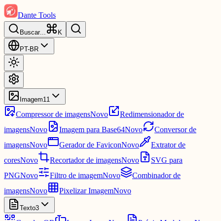
Dante Tools
Buscar
...
K
PT-BR
Imagem
11
Compressor de imagens
Novo
Redimensionador de
imagens
Novo
Imagem para Base64
Novo
Conversor de
imagens
Novo
Gerador de Favicon
Novo
Extrator de
cores
Novo
Recortador de imagens
Novo
SVG para
PNG
Novo
Filtro de imagem
Novo
Combinador de
imagens
Novo
Pixelizar Imagem
Novo
Texto
3