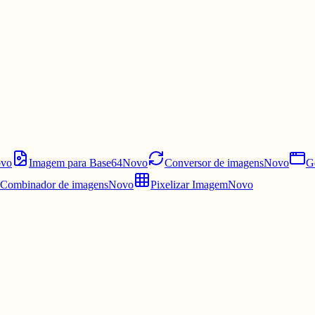
vo
Imagem para Base64
Novo
Conversor de imagens
Novo
G
Combinador de imagens
Novo
Pixelizar Imagem
Novo