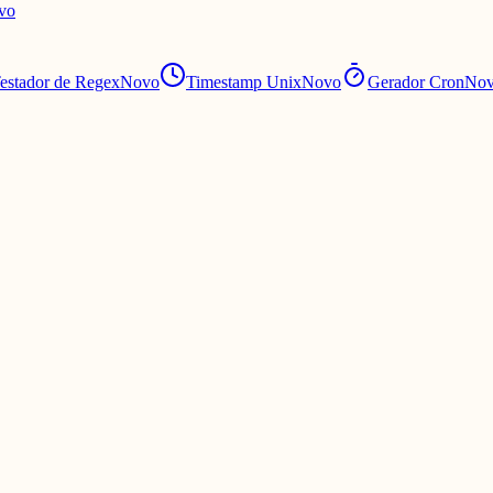
vo
estador de Regex
Novo
Timestamp Unix
Novo
Gerador Cron
No