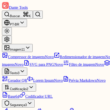
Dante Tools
Buscar
...
K
PT-BR
Imagem
11
Compressor de imagens
Novo
Redimensionador de imagens
No
imagens
Novo
SVG para PNG
Novo
Filtro de imagem
Novo
Texto
3
Gerador QR
Lorem Ipsum
Novo
Prévia Markdown
Novo
Codificação
2
Base64
Codificador URL
Segurança
3