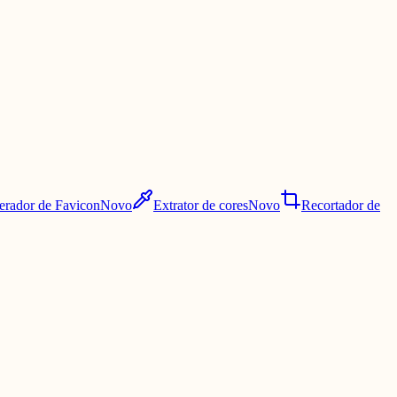
erador de Favicon
Novo
Extrator de cores
Novo
Recortador de