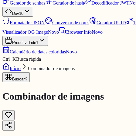
Gerador de senhas
Gerador de hash
Decodificador JWT
No
Dev
10
Formatador JSON
Conversor de cores
Gerador UUID
T
Visualizador OG Image
Novo
Browser Info
Novo
Produtividade
1
Calendário de datas coloridas
Novo
Ctrl
+
K
Busca rápida
Início
Combinador de imagens
Buscar
K
Combinador de imagens