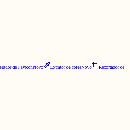
erador de Favicon
Novo
Extrator de cores
Novo
Recortador de