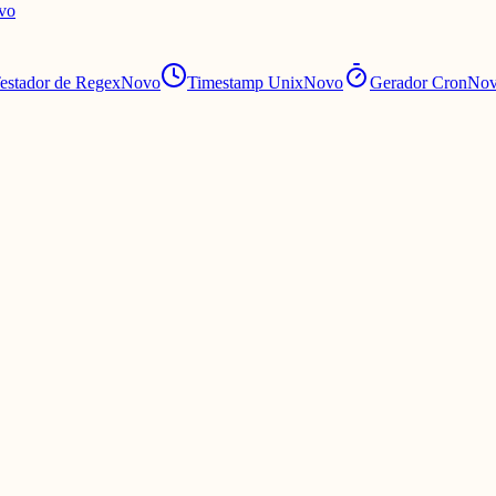
vo
estador de Regex
Novo
Timestamp Unix
Novo
Gerador Cron
No