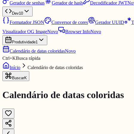
Gerador de senhas
Gerador de hash
Decodificador JWT
No
Dev
10
Formatador JSON
Conversor de cores
Gerador UUID
T
Visualizador OG Image
Novo
Browser Info
Novo
Produtividade
1
Calendário de datas coloridas
Novo
Ctrl
+
K
Busca rápida
Início
Calendário de datas coloridas
Buscar
K
Calendário de datas coloridas