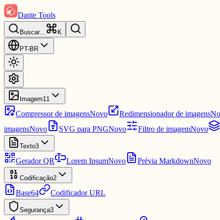
Dante Tools
Buscar
...
K
PT-BR
Imagem
11
Compressor de imagens
Novo
Redimensionador de imagens
No
imagens
Novo
SVG para PNG
Novo
Filtro de imagem
Novo
Texto
3
Gerador QR
Lorem Ipsum
Novo
Prévia Markdown
Novo
Codificação
2
Base64
Codificador URL
Segurança
3