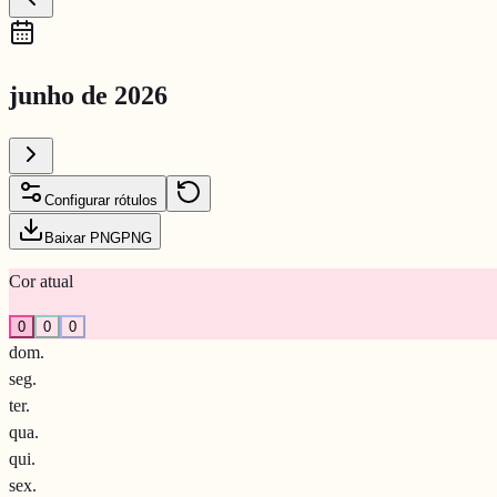
junho de 2026
Configurar rótulos
Baixar PNG
PNG
Cor atual
0
0
0
dom.
seg.
ter.
qua.
qui.
sex.