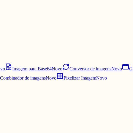
vo
Imagem para Base64
Novo
Conversor de imagens
Novo
G
Combinador de imagens
Novo
Pixelizar Imagem
Novo