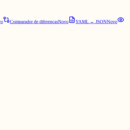
vo
Comparador de diferenças
Novo
YAML ↔ JSON
Novo