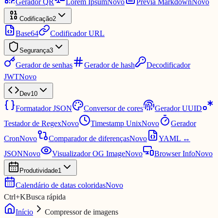
Gerador QR
Lorem Ipsum
Novo
Prévia Markdown
Novo
Codificação
2
Base64
Codificador URL
Segurança
3
Gerador de senhas
Gerador de hash
Decodificador
JWT
Novo
Dev
10
Formatador JSON
Conversor de cores
Gerador UUID
Testador de Regex
Novo
Timestamp Unix
Novo
Gerador
Cron
Novo
Comparador de diferenças
Novo
YAML ↔
JSON
Novo
Visualizador OG Image
Novo
Browser Info
Novo
Produtividade
1
Calendário de datas coloridas
Novo
Ctrl
+
K
Busca rápida
Início
Compressor de imagens