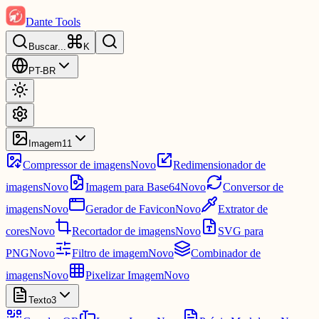
Dante Tools
Buscar
...
K
PT-BR
Imagem
11
Compressor de imagens
Novo
Redimensionador de
imagens
Novo
Imagem para Base64
Novo
Conversor de
imagens
Novo
Gerador de Favicon
Novo
Extrator de
cores
Novo
Recortador de imagens
Novo
SVG para
PNG
Novo
Filtro de imagem
Novo
Combinador de
imagens
Novo
Pixelizar Imagem
Novo
Texto
3