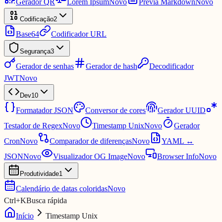
Gerador QR
Lorem Ipsum
Novo
Prévia Markdown
Novo
Codificação
2
Base64
Codificador URL
Segurança
3
Gerador de senhas
Gerador de hash
Decodificador
JWT
Novo
Dev
10
Formatador JSON
Conversor de cores
Gerador UUID
Testador de Regex
Novo
Timestamp Unix
Novo
Gerador
Cron
Novo
Comparador de diferenças
Novo
YAML ↔
JSON
Novo
Visualizador OG Image
Novo
Browser Info
Novo
Produtividade
1
Calendário de datas coloridas
Novo
Ctrl
+
K
Busca rápida
Início
Timestamp Unix