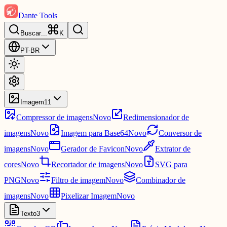
Dante Tools
Buscar
...
K
PT-BR
Imagem
11
Compressor de imagens
Novo
Redimensionador de
imagens
Novo
Imagem para Base64
Novo
Conversor de
imagens
Novo
Gerador de Favicon
Novo
Extrator de
cores
Novo
Recortador de imagens
Novo
SVG para
PNG
Novo
Filtro de imagem
Novo
Combinador de
imagens
Novo
Pixelizar Imagem
Novo
Texto
3