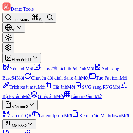
Dante Tools
Tìm kiếm
...
K
VI
Hình ảnh
11
Nén ảnh
Mới
Thay đổi kích thước ảnh
Mới
Ảnh sang
Base64
Mới
Chuyển đổi định dạng ảnh
Mới
Tạo Favicon
Mới
Trích xuất màu
Mới
Cắt ảnh
Mới
SVG sang PNG
Mới
Bộ lọc ảnh
Mới
Ghép ảnh
Mới
Làm mờ ảnh
Mới
Văn bản
3
Tạo mã QR
Lorem Ipsum
Mới
Xem trước Markdown
Mới
Mã hóa
2