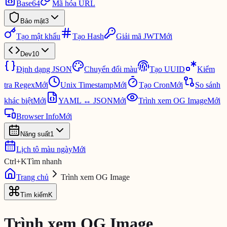
Base64
Mã hóa URL
Bảo mật
3
Tạo mật khẩu
Tạo Hash
Giải mã JWT
Mới
Dev
10
Định dạng JSON
Chuyển đổi màu
Tạo UUID
Kiểm
tra Regex
Mới
Unix Timestamp
Mới
Tạo Cron
Mới
So sánh
khác biệt
Mới
YAML ↔ JSON
Mới
Trình xem OG Image
Mới
Browser Info
Mới
Năng suất
1
Lịch tô màu ngày
Mới
Ctrl
+
K
Tìm nhanh
Trang chủ
Trình xem OG Image
Tìm kiếm
K
Trình xem OG Image