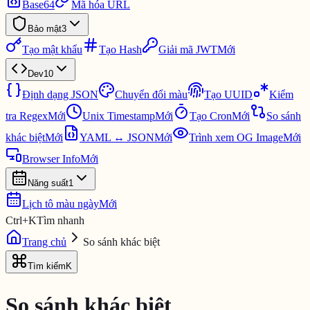
Base64
Mã hóa URL
Bảo mật
3
Tạo mật khẩu
Tạo Hash
Giải mã JWT
Mới
Dev
10
Định dạng JSON
Chuyển đổi màu
Tạo UUID
Kiểm
tra Regex
Mới
Unix Timestamp
Mới
Tạo Cron
Mới
So sánh
khác biệt
Mới
YAML ↔ JSON
Mới
Trình xem OG Image
Mới
Browser Info
Mới
Năng suất
1
Lịch tô màu ngày
Mới
Ctrl
+
K
Tìm nhanh
Trang chủ
So sánh khác biệt
Tìm kiếm
K
So sánh khác biệt