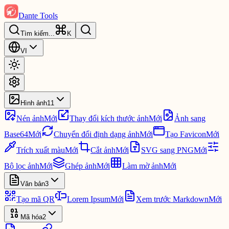
Dante Tools
Tìm kiếm
...
K
VI
Hình ảnh
11
Nén ảnh
Mới
Thay đổi kích thước ảnh
Mới
Ảnh sang
Base64
Mới
Chuyển đổi định dạng ảnh
Mới
Tạo Favicon
Mới
Trích xuất màu
Mới
Cắt ảnh
Mới
SVG sang PNG
Mới
Bộ lọc ảnh
Mới
Ghép ảnh
Mới
Làm mờ ảnh
Mới
Văn bản
3
Tạo mã QR
Lorem Ipsum
Mới
Xem trước Markdown
Mới
Mã hóa
2