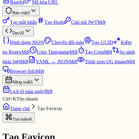
Base64
Mã hóa URL
Bảo mật
3
Tạo mật khẩu
Tạo Hash
Giải mã JWT
Mới
Dev
10
Định dạng JSON
Chuyển đổi màu
Tạo UUID
Kiểm
tra Regex
Mới
Unix Timestamp
Mới
Tạo Cron
Mới
So sánh
khác biệt
Mới
YAML ↔ JSON
Mới
Trình xem OG Image
Mới
Browser Info
Mới
Năng suất
1
Lịch tô màu ngày
Mới
Ctrl
+
K
Tìm nhanh
Trang chủ
Tạo Favicon
Tìm kiếm
K
Tạo Favicon