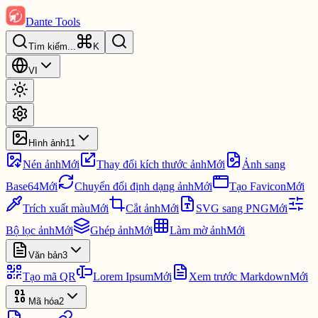
Dante Tools
Tìm kiếm
...
K
VI
Hình ảnh
11
Nén ảnh
Mới
Thay đổi kích thước ảnh
Mới
Ảnh sang
Base64
Mới
Chuyển đổi định dạng ảnh
Mới
Tạo Favicon
Mới
Trích xuất màu
Mới
Cắt ảnh
Mới
SVG sang PNG
Mới
Bộ lọc ảnh
Mới
Ghép ảnh
Mới
Làm mờ ảnh
Mới
Văn bản
3
Tạo mã QR
Lorem Ipsum
Mới
Xem trước Markdown
Mới
Mã hóa
2