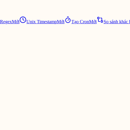
 Regex
Mới
Unix Timestamp
Mới
Tạo Cron
Mới
So sánh khác 