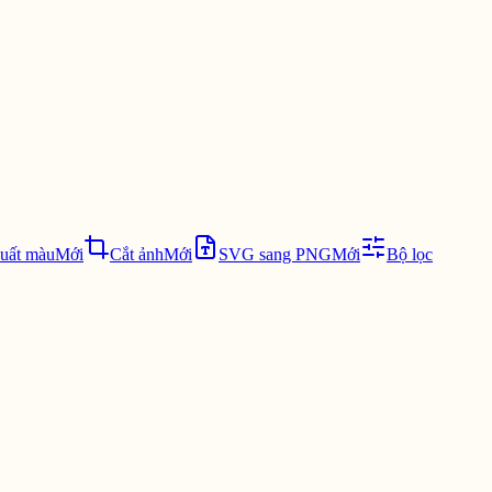
xuất màu
Mới
Cắt ảnh
Mới
SVG sang PNG
Mới
Bộ lọc