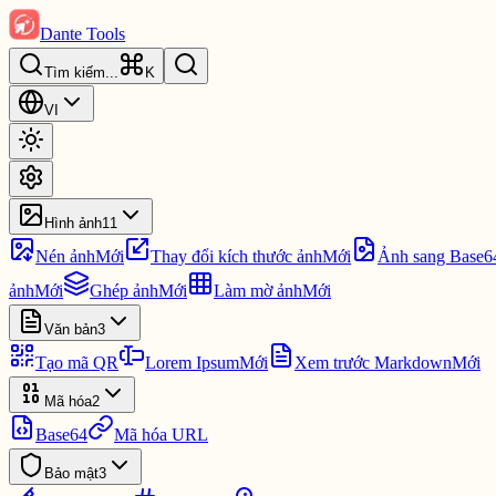
Dante Tools
Tìm kiếm
...
K
VI
Hình ảnh
11
Nén ảnh
Mới
Thay đổi kích thước ảnh
Mới
Ảnh sang Base6
ảnh
Mới
Ghép ảnh
Mới
Làm mờ ảnh
Mới
Văn bản
3
Tạo mã QR
Lorem Ipsum
Mới
Xem trước Markdown
Mới
Mã hóa
2
Base64
Mã hóa URL
Bảo mật
3