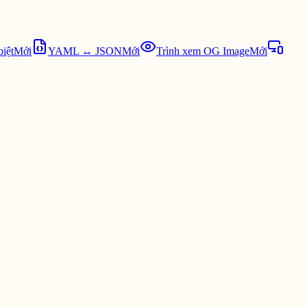
biệt
Mới
YAML ↔ JSON
Mới
Trình xem OG Image
Mới