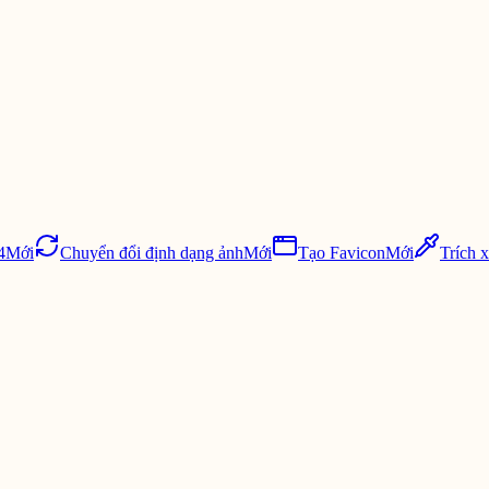
4
Mới
Chuyển đổi định dạng ảnh
Mới
Tạo Favicon
Mới
Trích 