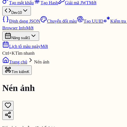
Tạo mật khẩu
Tạo Hash
Giải mã JWT
Mới
Dev
10
Định dạng JSON
Chuyển đổi màu
Tạo UUID
Kiểm tra
Browser Info
Mới
Năng suất
1
Lịch tô màu ngày
Mới
Ctrl
+
K
Tìm nhanh
Trang chủ
Nén ảnh
Tìm kiếm
K
Nén ảnh