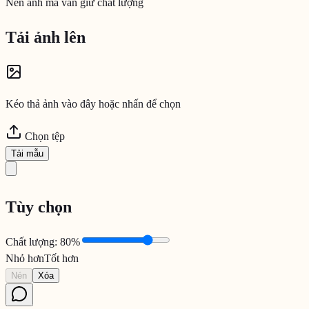
Nén ảnh mà vẫn giữ chất lượng
Tải ảnh lên
Kéo thả ảnh vào đây hoặc nhấn để chọn
Chọn tệp
Tải mẫu
Tùy chọn
Chất lượng
:
80
%
Nhỏ hơn
Tốt hơn
Nén
Xóa