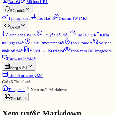
Base64
Mã hóa URL
Bảo mật
3
Tạo mật khẩu
Tạo Hash
Giải mã JWT
Mới
Dev
10
Định dạng JSON
Chuyển đổi màu
Tạo UUID
Kiểm
tra Regex
Mới
Unix Timestamp
Mới
Tạo Cron
Mới
So sánh
khác biệt
Mới
YAML ↔ JSON
Mới
Trình xem OG Image
Mới
Browser Info
Mới
Năng suất
1
Lịch tô màu ngày
Mới
Ctrl
+
K
Tìm nhanh
Trang chủ
Xem trước Markdown
Tìm kiếm
K
Xem trước Markdown