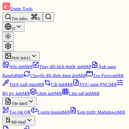
Dante Tools
Tìm kiếm
...
K
VI
Hình ảnh
11
Nén ảnh
Mới
Thay đổi kích thước ảnh
Mới
Ảnh sang
Base64
Mới
Chuyển đổi định dạng ảnh
Mới
Tạo Favicon
Mới
Trích xuất màu
Mới
Cắt ảnh
Mới
SVG sang PNG
Mới
Bộ lọc ảnh
Mới
Ghép ảnh
Mới
Làm mờ ảnh
Mới
Văn bản
3
Tạo mã QR
Lorem Ipsum
Mới
Xem trước Markdown
Mới
Mã hóa
2