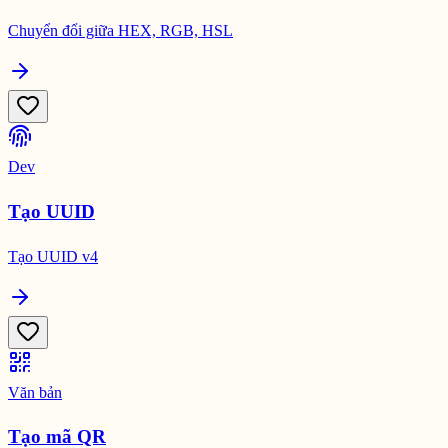
Chuyển đổi giữa HEX, RGB, HSL
Dev
Tạo UUID
Tạo UUID v4
Văn bản
Tạo mã QR