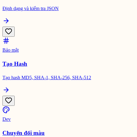
Định dạng và kiểm tra JSON
Bảo mật
Tạo Hash
Tạo hash MD5, SHA-1, SHA-256, SHA-512
Dev
Chuyển đổi màu