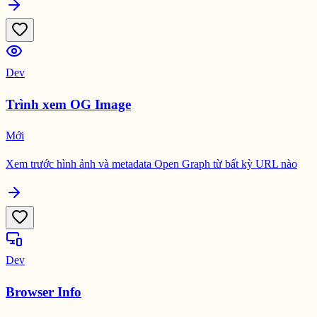
Dev
Trình xem OG Image
Mới
Xem trước hình ảnh và metadata Open Graph từ bất kỳ URL nào
Dev
Browser Info