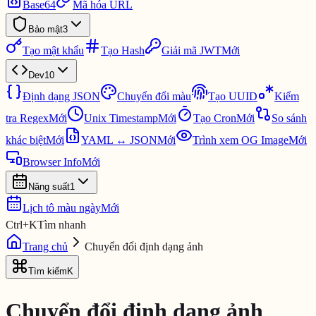
Base64
Mã hóa URL
Bảo mật
3
Tạo mật khẩu
Tạo Hash
Giải mã JWT
Mới
Dev
10
Định dạng JSON
Chuyển đổi màu
Tạo UUID
Kiểm
tra Regex
Mới
Unix Timestamp
Mới
Tạo Cron
Mới
So sánh
khác biệt
Mới
YAML ↔ JSON
Mới
Trình xem OG Image
Mới
Browser Info
Mới
Năng suất
1
Lịch tô màu ngày
Mới
Ctrl
+
K
Tìm nhanh
Trang chủ
Chuyển đổi định dạng ảnh
Tìm kiếm
K
Chuyển đổi định dạng ảnh