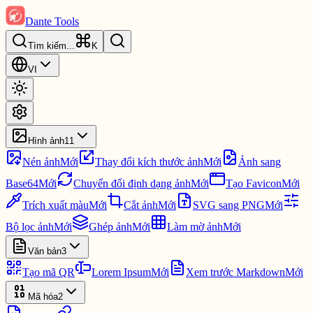
Dante Tools
Tìm kiếm
...
K
VI
Hình ảnh
11
Nén ảnh
Mới
Thay đổi kích thước ảnh
Mới
Ảnh sang
Base64
Mới
Chuyển đổi định dạng ảnh
Mới
Tạo Favicon
Mới
Trích xuất màu
Mới
Cắt ảnh
Mới
SVG sang PNG
Mới
Bộ lọc ảnh
Mới
Ghép ảnh
Mới
Làm mờ ảnh
Mới
Văn bản
3
Tạo mã QR
Lorem Ipsum
Mới
Xem trước Markdown
Mới
Mã hóa
2