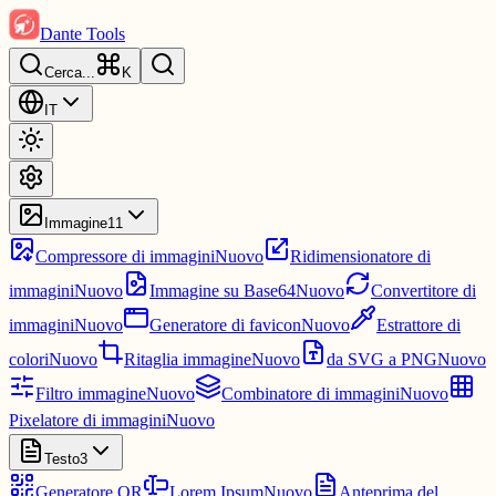
Dante Tools
Cerca
...
K
IT
Immagine
11
Compressore di immagini
Nuovo
Ridimensionatore di
immagini
Nuovo
Immagine su Base64
Nuovo
Convertitore di
immagini
Nuovo
Generatore di favicon
Nuovo
Estrattore di
colori
Nuovo
Ritaglia immagine
Nuovo
da SVG a PNG
Nuovo
Filtro immagine
Nuovo
Combinatore di immagini
Nuovo
Pixelatore di immagini
Nuovo
Testo
3
Generatore QR
Lorem Ipsum
Nuovo
Anteprima del