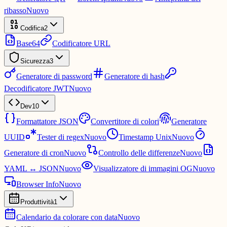
ribasso
Nuovo
Codifica
2
Base64
Codificatore URL
Sicurezza
3
Generatore di password
Generatore di hash
Decodificatore JWT
Nuovo
Dev
10
Formattatore JSON
Convertitore di colori
Generatore
UUID
Tester di regex
Nuovo
Timestamp Unix
Nuovo
Generatore di cron
Nuovo
Controllo delle differenze
Nuovo
YAML ↔ JSON
Nuovo
Visualizzatore di immagini OG
Nuovo
Browser Info
Nuovo
Produttività
1
Calendario da colorare con data
Nuovo