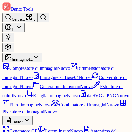
Dante Tools
Cerca
...
K
IT
Immagine
11
Compressore di immagini
Nuovo
Ridimensionatore di
immagini
Nuovo
Immagine su Base64
Nuovo
Convertitore di
immagini
Nuovo
Generatore di favicon
Nuovo
Estrattore di
colori
Nuovo
Ritaglia immagine
Nuovo
da SVG a PNG
Nuovo
Filtro immagine
Nuovo
Combinatore di immagini
Nuovo
Pixelatore di immagini
Nuovo
Testo
3
Generatore QR
Lorem Ipsum
Nuovo
Anteprima del