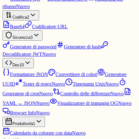
ribasso
Nuovo
Codifica
2
Base64
Codificatore URL
Sicurezza
3
Generatore di password
Generatore di hash
Decodificatore JWT
Nuovo
Dev
10
Formattatore JSON
Convertitore di colori
Generatore
UUID
Tester di regex
Nuovo
Timestamp Unix
Nuovo
Generatore di cron
Nuovo
Controllo delle differenze
Nuovo
YAML ↔ JSON
Nuovo
Visualizzatore di immagini OG
Nuovo
Browser Info
Nuovo
Produttività
1
Calendario da colorare con data
Nuovo