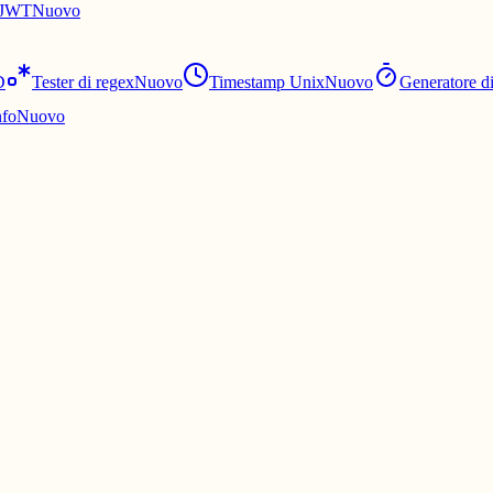
e JWT
Nuovo
D
Tester di regex
Nuovo
Timestamp Unix
Nuovo
Generatore d
nfo
Nuovo