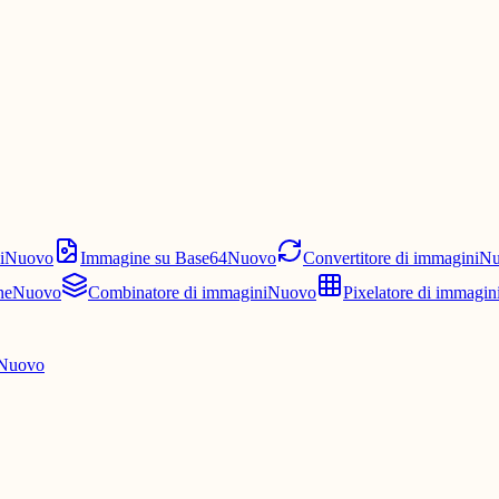
i
Nuovo
Immagine su Base64
Nuovo
Convertitore di immagini
Nu
ne
Nuovo
Combinatore di immagini
Nuovo
Pixelatore di immagin
Nuovo