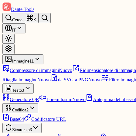
Dante Tools
Cerca
...
K
IT
Immagine
11
Compressore di immagini
Nuovo
Ridimensionatore di immagin
Ritaglia immagine
Nuovo
da SVG a PNG
Nuovo
Filtro immagi
Testo
3
Generatore QR
Lorem Ipsum
Nuovo
Anteprima del ribasso
Codifica
2
Base64
Codificatore URL
Sicurezza
3