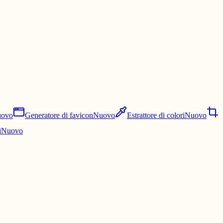
ovo
Generatore di favicon
Nuovo
Estrattore di colori
Nuovo
i
Nuovo