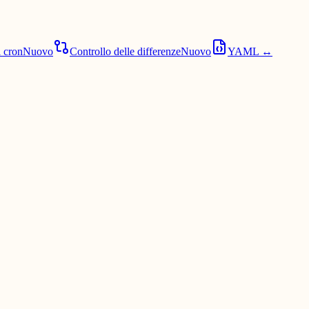
i cron
Nuovo
Controllo delle differenze
Nuovo
YAML ↔