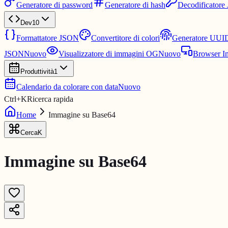
Generatore di password
Generatore di hash
Decodificator
Dev
10
Formattatore JSON
Convertitore di colori
Generatore UUI
JSON
Nuovo
Visualizzatore di immagini OG
Nuovo
Browser I
Produttività
1
Calendario da colorare con data
Nuovo
Ctrl
+
K
Ricerca rapida
Home
Immagine su Base64
Cerca
K
Immagine su Base64