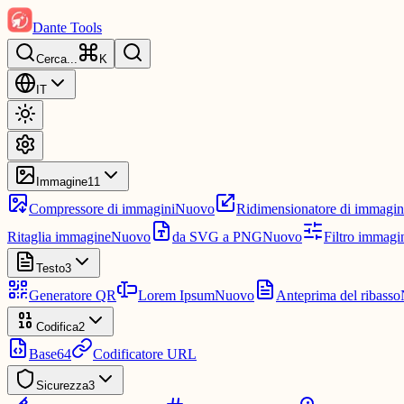
Dante Tools
Cerca
...
K
IT
Immagine
11
Compressore di immagini
Nuovo
Ridimensionatore di immagin
Ritaglia immagine
Nuovo
da SVG a PNG
Nuovo
Filtro immagi
Testo
3
Generatore QR
Lorem Ipsum
Nuovo
Anteprima del ribasso
Codifica
2
Base64
Codificatore URL
Sicurezza
3