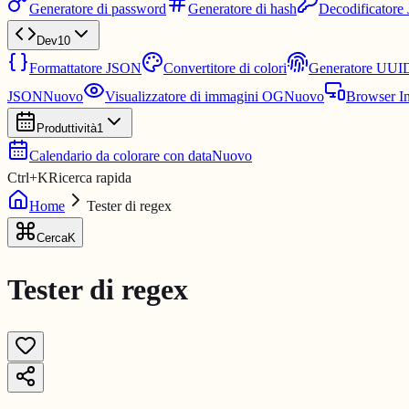
Generatore di password
Generatore di hash
Decodificator
Dev
10
Formattatore JSON
Convertitore di colori
Generatore UUI
JSON
Nuovo
Visualizzatore di immagini OG
Nuovo
Browser I
Produttività
1
Calendario da colorare con data
Nuovo
Ctrl
+
K
Ricerca rapida
Home
Tester di regex
Cerca
K
Tester di regex