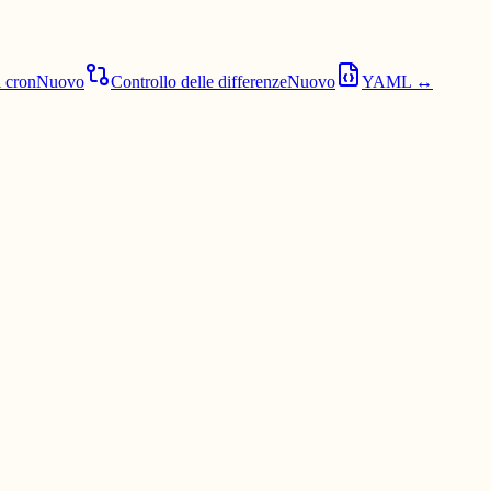
i cron
Nuovo
Controllo delle differenze
Nuovo
YAML ↔