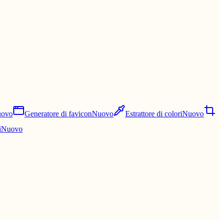
ovo
Generatore di favicon
Nuovo
Estrattore di colori
Nuovo
i
Nuovo