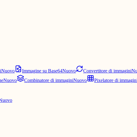
i
Nuovo
Immagine su Base64
Nuovo
Convertitore di immagini
Nu
ne
Nuovo
Combinatore di immagini
Nuovo
Pixelatore di immagin
Nuovo