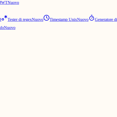
e JWT
Nuovo
D
Tester di regex
Nuovo
Timestamp Unix
Nuovo
Generatore d
nfo
Nuovo