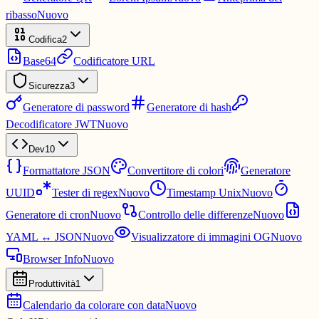
ribasso
Nuovo
Codifica
2
Base64
Codificatore URL
Sicurezza
3
Generatore di password
Generatore di hash
Decodificatore JWT
Nuovo
Dev
10
Formattatore JSON
Convertitore di colori
Generatore
UUID
Tester di regex
Nuovo
Timestamp Unix
Nuovo
Generatore di cron
Nuovo
Controllo delle differenze
Nuovo
YAML ↔ JSON
Nuovo
Visualizzatore di immagini OG
Nuovo
Browser Info
Nuovo
Produttività
1
Calendario da colorare con data
Nuovo