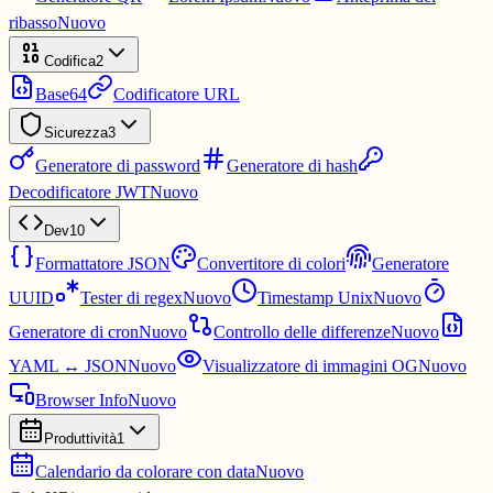
ribasso
Nuovo
Codifica
2
Base64
Codificatore URL
Sicurezza
3
Generatore di password
Generatore di hash
Decodificatore JWT
Nuovo
Dev
10
Formattatore JSON
Convertitore di colori
Generatore
UUID
Tester di regex
Nuovo
Timestamp Unix
Nuovo
Generatore di cron
Nuovo
Controllo delle differenze
Nuovo
YAML ↔ JSON
Nuovo
Visualizzatore di immagini OG
Nuovo
Browser Info
Nuovo
Produttività
1
Calendario da colorare con data
Nuovo