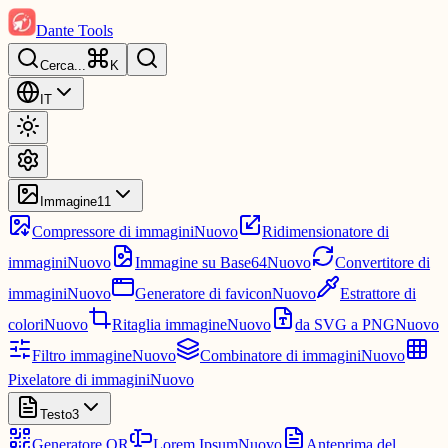
Dante Tools
Cerca
...
K
IT
Immagine
11
Compressore di immagini
Nuovo
Ridimensionatore di
immagini
Nuovo
Immagine su Base64
Nuovo
Convertitore di
immagini
Nuovo
Generatore di favicon
Nuovo
Estrattore di
colori
Nuovo
Ritaglia immagine
Nuovo
da SVG a PNG
Nuovo
Filtro immagine
Nuovo
Combinatore di immagini
Nuovo
Pixelatore di immagini
Nuovo
Testo
3
Generatore QR
Lorem Ipsum
Nuovo
Anteprima del