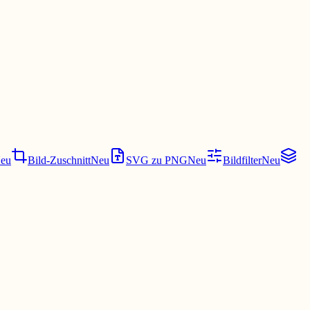
eu
Bild-Zuschnitt
Neu
SVG zu PNG
Neu
Bildfilter
Neu