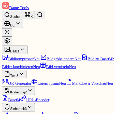
Dante Tools
Suchen
...
K
DE
Bild
11
Bildkompressor
Neu
Bildgröße ändern
Neu
Bild zu Base64
Bilder kombinieren
Neu
Bild verpixeln
Neu
Text
3
QR-Generator
Lorem Ipsum
Neu
Markdown-Vorschau
Neu
Kodierung
2
Base64
URL-Encoder
Sicherheit
3