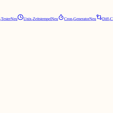
Tester
Neu
Unix-Zeitstempel
Neu
Cron-Generator
Neu
Diff-C