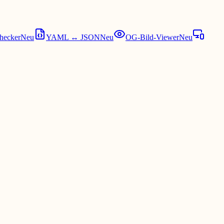
hecker
Neu
YAML ↔ JSON
Neu
OG-Bild-Viewer
Neu