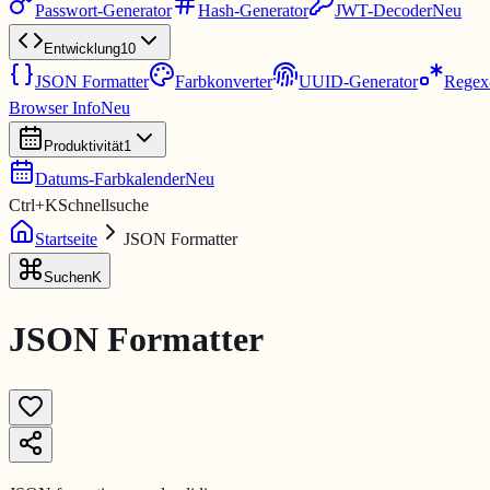
Passwort-Generator
Hash-Generator
JWT-Decoder
Neu
Entwicklung
10
JSON Formatter
Farbkonverter
UUID-Generator
Regex-
Browser Info
Neu
Produktivität
1
Datums-Farbkalender
Neu
Ctrl
+
K
Schnellsuche
Startseite
JSON Formatter
Suchen
K
JSON Formatter