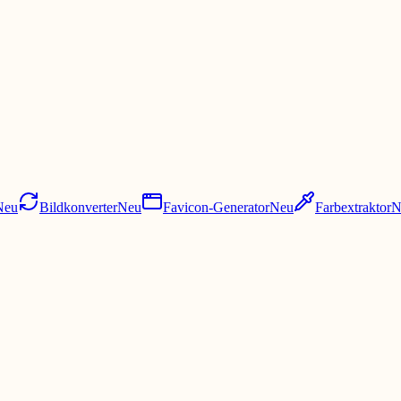
Neu
Bildkonverter
Neu
Favicon-Generator
Neu
Farbextraktor
N