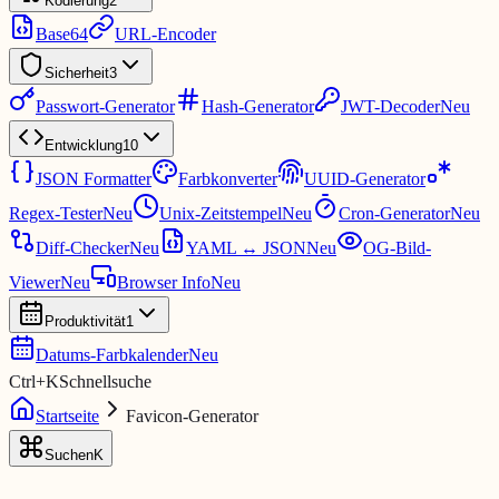
Kodierung
2
Base64
URL-Encoder
Sicherheit
3
Passwort-Generator
Hash-Generator
JWT-Decoder
Neu
Entwicklung
10
JSON Formatter
Farbkonverter
UUID-Generator
Regex-Tester
Neu
Unix-Zeitstempel
Neu
Cron-Generator
Neu
Diff-Checker
Neu
YAML ↔ JSON
Neu
OG-Bild-
Viewer
Neu
Browser Info
Neu
Produktivität
1
Datums-Farbkalender
Neu
Ctrl
+
K
Schnellsuche
Startseite
Favicon-Generator
Suchen
K