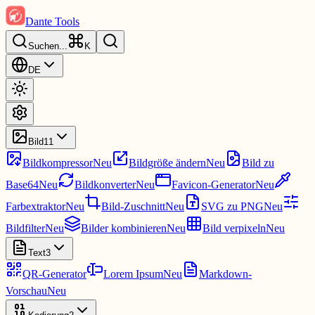
Dante Tools
Suchen
...
K
DE
Bild
11
Bildkompressor
Neu
Bildgröße ändern
Neu
Bild zu
Base64
Neu
Bildkonverter
Neu
Favicon-Generator
Neu
Farbextraktor
Neu
Bild-Zuschnitt
Neu
SVG zu PNG
Neu
Bildfilter
Neu
Bilder kombinieren
Neu
Bild verpixeln
Neu
Text
3
QR-Generator
Lorem Ipsum
Neu
Markdown-
Vorschau
Neu