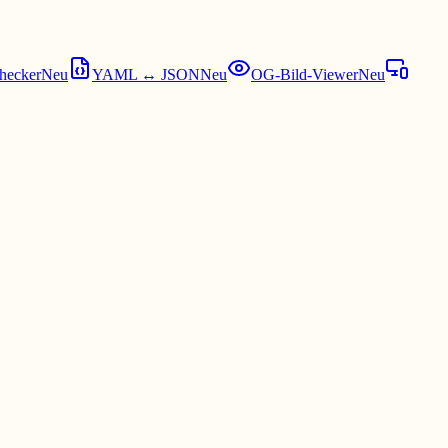
hecker
Neu
YAML ↔ JSON
Neu
OG-Bild-Viewer
Neu