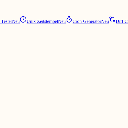
Tester
Neu
Unix-Zeitstempel
Neu
Cron-Generator
Neu
Diff-C