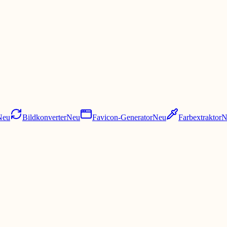
Neu
Bildkonverter
Neu
Favicon-Generator
Neu
Farbextraktor
N