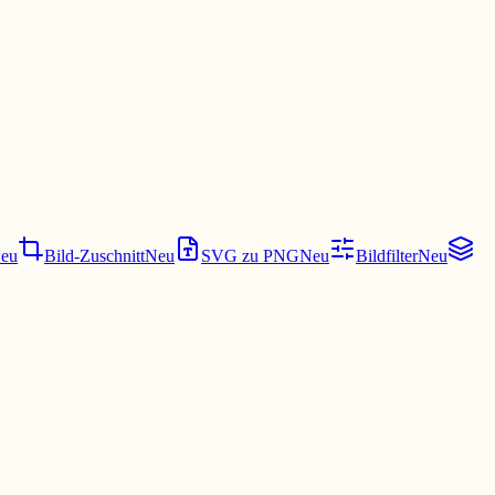
eu
Bild-Zuschnitt
Neu
SVG zu PNG
Neu
Bildfilter
Neu