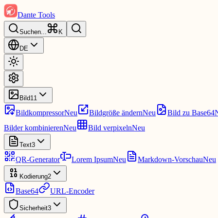
Dante Tools
Suchen
...
K
DE
Bild
11
Bildkompressor
Neu
Bildgröße ändern
Neu
Bild zu Base64
Bilder kombinieren
Neu
Bild verpixeln
Neu
Text
3
QR-Generator
Lorem Ipsum
Neu
Markdown-Vorschau
Neu
Kodierung
2
Base64
URL-Encoder
Sicherheit
3