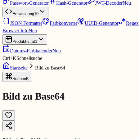
Passwort-Generator
Hash-Generator
JWT-Decoder
Neu
Entwicklung
10
JSON Formatter
Farbkonverter
UUID-Generator
Regex-
Browser Info
Neu
Produktivität
1
Datums-Farbkalender
Neu
Ctrl
+
K
Schnellsuche
Startseite
Bild zu Base64
Suchen
K
Bild zu Base64