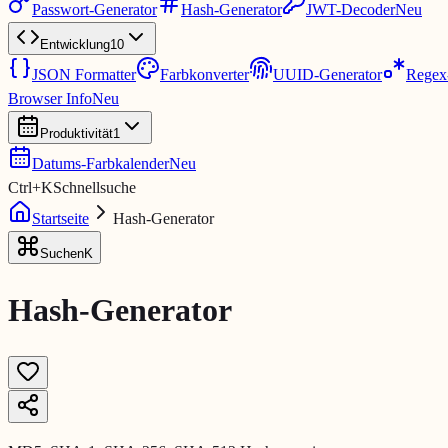
Passwort-Generator
Hash-Generator
JWT-Decoder
Neu
Entwicklung
10
JSON Formatter
Farbkonverter
UUID-Generator
Regex-
Browser Info
Neu
Produktivität
1
Datums-Farbkalender
Neu
Ctrl
+
K
Schnellsuche
Startseite
Hash-Generator
Suchen
K
Hash-Generator