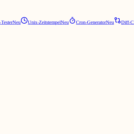
Tester
Neu
Unix-Zeitstempel
Neu
Cron-Generator
Neu
Diff-C