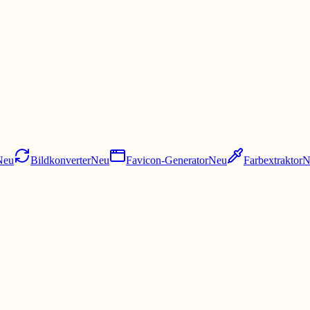
Neu
Bildkonverter
Neu
Favicon-Generator
Neu
Farbextraktor
N