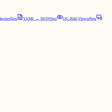
hecker
Neu
YAML ↔ JSON
Neu
OG-Bild-Viewer
Neu