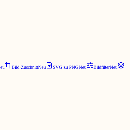
eu
Bild-Zuschnitt
Neu
SVG zu PNG
Neu
Bildfilter
Neu