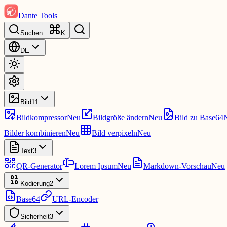
Dante Tools
Suchen
...
K
DE
Bild
11
Bildkompressor
Neu
Bildgröße ändern
Neu
Bild zu Base64
Bilder kombinieren
Neu
Bild verpixeln
Neu
Text
3
QR-Generator
Lorem Ipsum
Neu
Markdown-Vorschau
Neu
Kodierung
2
Base64
URL-Encoder
Sicherheit
3