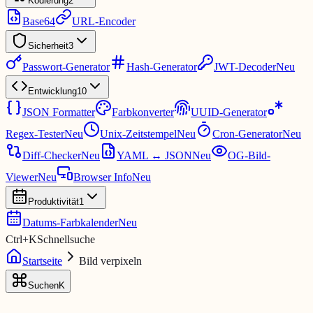
Kodierung
2
Base64
URL-Encoder
Sicherheit
3
Passwort-Generator
Hash-Generator
JWT-Decoder
Neu
Entwicklung
10
JSON Formatter
Farbkonverter
UUID-Generator
Regex-Tester
Neu
Unix-Zeitstempel
Neu
Cron-Generator
Neu
Diff-Checker
Neu
YAML ↔ JSON
Neu
OG-Bild-
Viewer
Neu
Browser Info
Neu
Produktivität
1
Datums-Farbkalender
Neu
Ctrl
+
K
Schnellsuche
Startseite
Bild verpixeln
Suchen
K