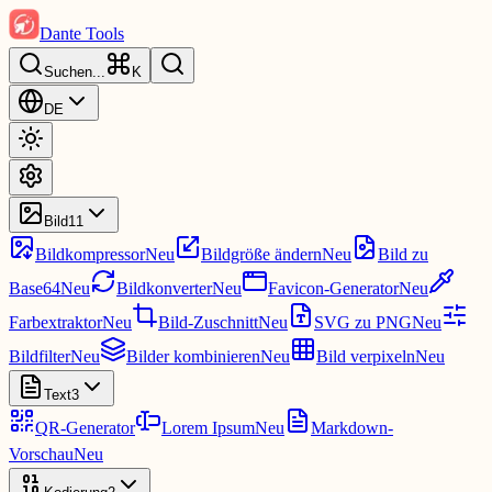
Dante Tools
Suchen
...
K
DE
Bild
11
Bildkompressor
Neu
Bildgröße ändern
Neu
Bild zu
Base64
Neu
Bildkonverter
Neu
Favicon-Generator
Neu
Farbextraktor
Neu
Bild-Zuschnitt
Neu
SVG zu PNG
Neu
Bildfilter
Neu
Bilder kombinieren
Neu
Bild verpixeln
Neu
Text
3
QR-Generator
Lorem Ipsum
Neu
Markdown-
Vorschau
Neu