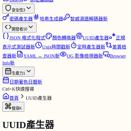
安全性
3
密碼產生器
哈希生成器
智威湯遜解碼器
新
開發者
10
JSON 格式化程式
顏色轉換器
UUID產生器
正規
表示式測試器
新
Unix時間戳
新
定時產生器
新
差異檢
查器
新
YAML ↔ JSON
新
OG 影像檢視器
新
Browser
Info
新
生產力
1
日期著色日曆
新
Ctrl
+
K
快速搜尋
首頁
UUID產生器
搜尋
K
UUID產生器