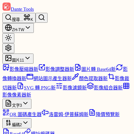
Dante Tools
搜尋
...
K
ZH-TW
圖片
11
影像壓縮器
新
影像調整器
新
圖片轉 Base64
新
影
像轉換器
新
網站圖示產生器
新
顏色提取器
新
影像裁
切器
新
SVG 轉 PNG
新
影像濾鏡
新
影像組合器
新
影像像素器
新
文字
3
QR 圖碼產生器
洛雷姆·伊普蘇姆
新
降價預覽
新
編碼
2
Base64
網址編碼器