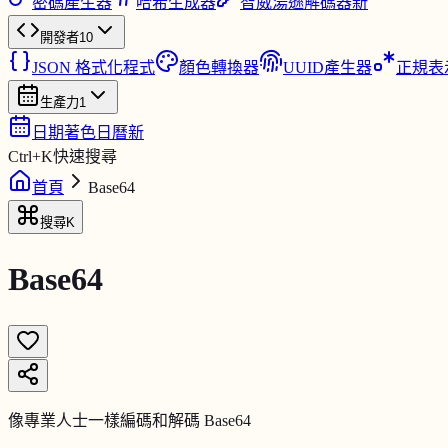
密碼產生器
哈希生成器
智威湯遜解碼器
新
開發者
10
JSON 格式化程式
顏色轉換器
UUID產生器
正規表
生產力
1
日期著色日曆
新
Ctrl
+
K
快速搜尋
首頁
Base64
搜尋
K
Base64
像專業人士一樣編碼和解碼 Base64