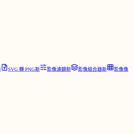
新
SVG 轉 PNG
新
影像濾鏡
新
影像組合器
新
影像像