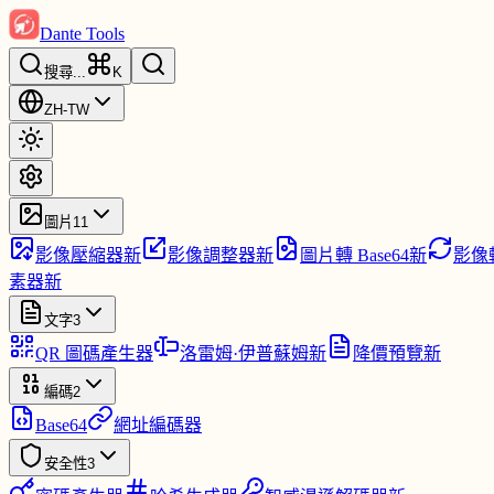
Dante Tools
搜尋
...
K
ZH-TW
圖片
11
影像壓縮器
新
影像調整器
新
圖片轉 Base64
新
影像
素器
新
文字
3
QR 圖碼產生器
洛雷姆·伊普蘇姆
新
降價預覽
新
編碼
2
Base64
網址編碼器
安全性
3