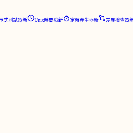
示式測試器
新
Unix時間戳
新
定時產生器
新
差異檢查器