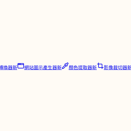
轉換器
新
網站圖示產生器
新
顏色提取器
新
影像裁切器