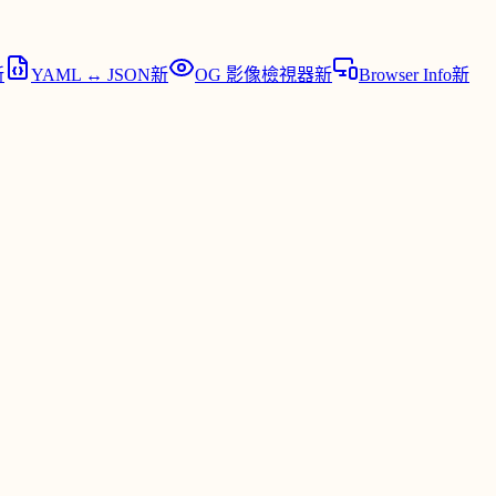
新
YAML ↔ JSON
新
OG 影像檢視器
新
Browser Info
新