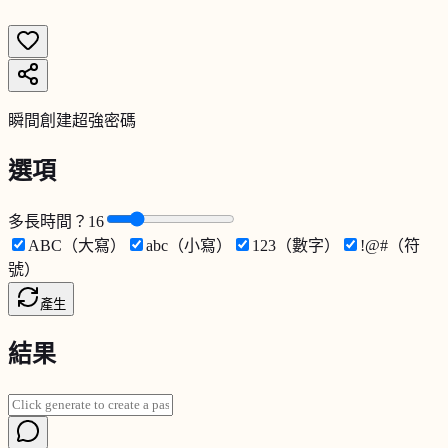
瞬間創建超強密碼
選項
多長時間？
16
ABC（大寫）
abc（小寫）
123（數字）
!@#（符
號）
產生
結果