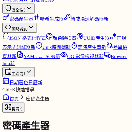
安全性
3
密碼產生器
哈希生成器
智威湯遜解碼器
新
開發者
10
JSON 格式化程式
顏色轉換器
UUID產生器
正規
表示式測試器
新
Unix時間戳
新
定時產生器
新
差異檢
查器
新
YAML ↔ JSON
新
OG 影像檢視器
新
Browser
Info
新
生產力
1
日期著色日曆
新
Ctrl
+
K
快速搜尋
首頁
密碼產生器
搜尋
K
密碼產生器