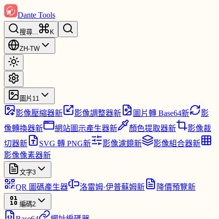
Dante Tools
搜尋
...
K
ZH-TW
圖片
11
影像壓縮器
新
影像調整器
新
圖片轉 Base64
新
影
像轉換器
新
網站圖示產生器
新
顏色提取器
新
影像裁
切器
新
SVG 轉 PNG
新
影像濾鏡
新
影像組合器
新
影像像素器
新
文字
3
QR 圖碼產生器
洛雷姆·伊普蘇姆
新
降價預覽
新
編碼
2
Base64
網址編碼器