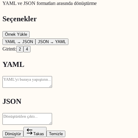
YAML ve JSON formatları arasında dönüştürme
Seçenekler
Örnek Yükle
YAML → JSON
JSON → YAML
Girinti
:
2
4
YAML
JSON
Dönüştür
Takas
Temizle