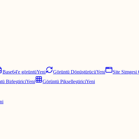
Base64'e görüntü
Yeni
Görüntü Dönüştürücü
Yeni
Site Simgesi
ü Birleştirici
Yeni
Görüntü Pikselleştirici
Yeni
ni