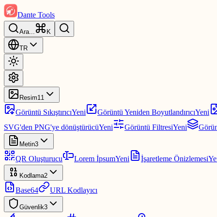
Dante Tools
Ara
...
K
TR
Resim
11
Görüntü Sıkıştırıcı
Yeni
Görüntü Yeniden Boyutlandırıcı
Yeni
SVG'den PNG'ye dönüştürücü
Yeni
Görüntü Filtresi
Yeni
Görünt
Metin
3
QR Oluşturucu
Lorem İpsum
Yeni
İşaretleme Önizlemesi
Ye
Kodlama
2
Base64
URL Kodlayıcı
Güvenlik
3