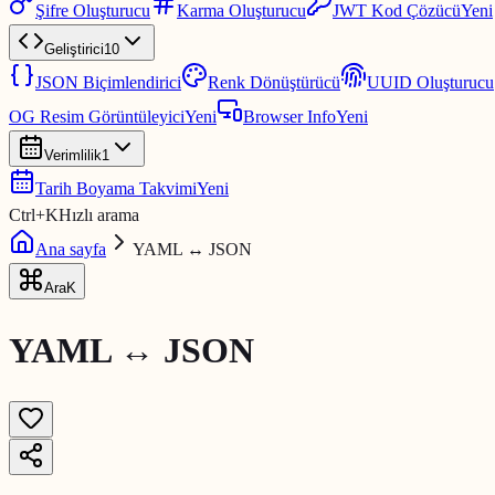
Şifre Oluşturucu
Karma Oluşturucu
JWT Kod Çözücü
Yeni
Geliştirici
10
JSON Biçimlendirici
Renk Dönüştürücü
UUID Oluşturucu
OG Resim Görüntüleyici
Yeni
Browser Info
Yeni
Verimlilik
1
Tarih Boyama Takvimi
Yeni
Ctrl
+
K
Hızlı arama
Ana sayfa
YAML ↔ JSON
Ara
K
YAML ↔ JSON