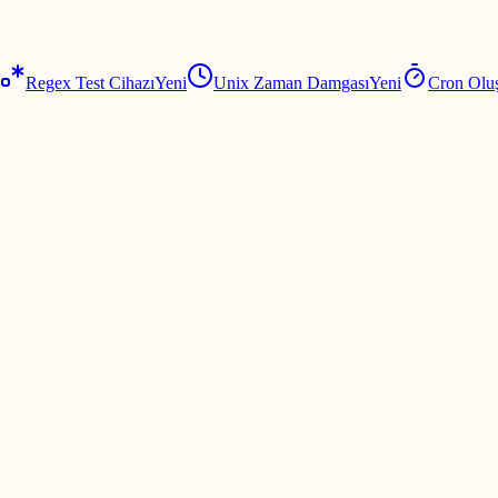
Regex Test Cihazı
Yeni
Unix Zaman Damgası
Yeni
Cron Olu