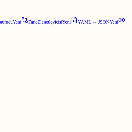
şturucu
Yeni
Fark Denetleyicisi
Yeni
YAML ↔ JSON
Yeni