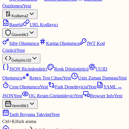
Önizlemesi
Yeni
Kodlama
2
Base64
URL Kodlayıcı
Güvenlik
3
Şifre Oluşturucu
Karma Oluşturucu
JWT Kod
Çözücü
Yeni
Geliştirici
10
JSON Biçimlendirici
Renk Dönüştürücü
UUID
Oluşturucu
Regex Test Cihazı
Yeni
Unix Zaman Damgası
Yeni
Cron Oluşturucu
Yeni
Fark Denetleyicisi
Yeni
YAML ↔
JSON
Yeni
OG Resim Görüntüleyici
Yeni
Browser Info
Yeni
Verimlilik
1
Tarih Boyama Takvimi
Yeni
Ctrl
+
K
Hızlı arama