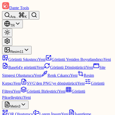
Dante Tools
Ara
...
K
TR
Resim
11
Görüntü Sıkıştırıcı
Yeni
Görüntü Yeniden Boyutlandırıcı
Yeni
Base64'e görüntü
Yeni
Görüntü Dönüştürücü
Yeni
Site
Simgesi Oluşturucu
Yeni
Renk Çıkarıcı
Yeni
Resim
Kırpıcı
Yeni
SVG'den PNG'ye dönüştürücü
Yeni
Görüntü
Filtresi
Yeni
Görüntü Birleştirici
Yeni
Görüntü
Pikselleştirici
Yeni
Metin
3
QR Oluşturucu
Lorem İpsum
Yeni
İşaretleme