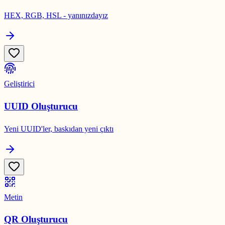
HEX, RGB, HSL - yanınızdayız
Geliştirici
UUID Oluşturucu
Yeni UUID'ler, baskıdan yeni çıktı
Metin
QR Oluşturucu