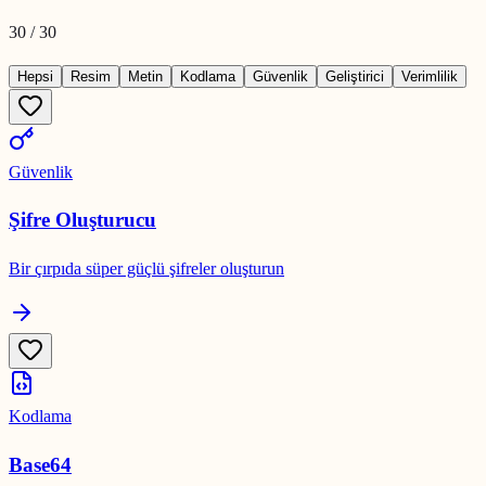
30
/
30
Hepsi
Resim
Metin
Kodlama
Güvenlik
Geliştirici
Verimlilik
Güvenlik
Şifre Oluşturucu
Bir çırpıda süper güçlü şifreler oluşturun
Kodlama
Base64