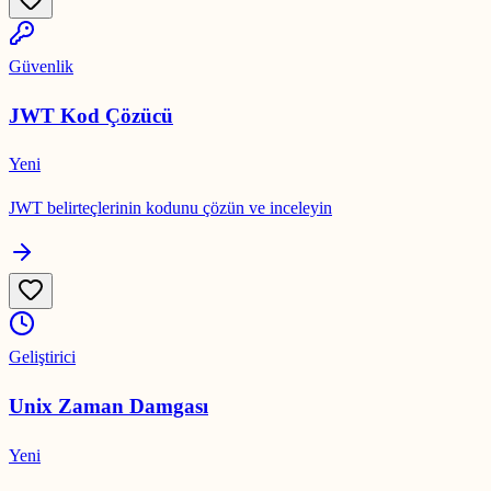
Güvenlik
JWT Kod Çözücü
Yeni
JWT belirteçlerinin kodunu çözün ve inceleyin
Geliştirici
Unix Zaman Damgası
Yeni