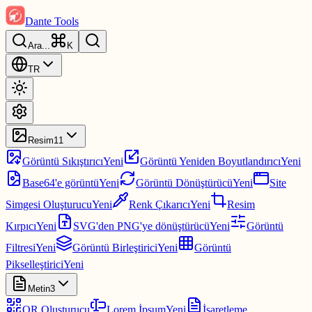
Dante Tools
Ara
...
K
TR
Resim
11
Görüntü Sıkıştırıcı
Yeni
Görüntü Yeniden Boyutlandırıcı
Yeni
Base64'e görüntü
Yeni
Görüntü Dönüştürücü
Yeni
Site
Simgesi Oluşturucu
Yeni
Renk Çıkarıcı
Yeni
Resim
Kırpıcı
Yeni
SVG'den PNG'ye dönüştürücü
Yeni
Görüntü
Filtresi
Yeni
Görüntü Birleştirici
Yeni
Görüntü
Pikselleştirici
Yeni
Metin
3
QR Oluşturucu
Lorem İpsum
Yeni
İşaretleme