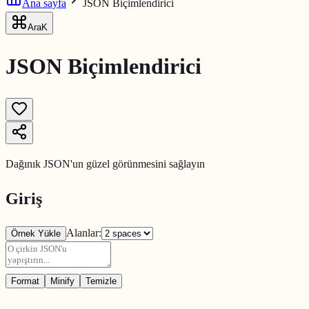
Ana sayfa
JSON Biçimlendirici
Ara
K
JSON Biçimlendirici
Dağınık JSON'un güzel görünmesini sağlayın
Giriş
Alanlar
:
Örnek Yükle
Format
Minify
Temizle