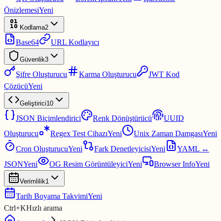
Önizlemesi
Yeni
Kodlama
2
Base64
URL Kodlayıcı
Güvenlik
3
Şifre Oluşturucu
Karma Oluşturucu
JWT Kod
Çözücü
Yeni
Geliştirici
10
JSON Biçimlendirici
Renk Dönüştürücü
UUID
Oluşturucu
Regex Test Cihazı
Yeni
Unix Zaman Damgası
Yeni
Cron Oluşturucu
Yeni
Fark Denetleyicisi
Yeni
YAML ↔
JSON
Yeni
OG Resim Görüntüleyici
Yeni
Browser Info
Yeni
Verimlilik
1
Tarih Boyama Takvimi
Yeni
Ctrl
+
K
Hızlı arama