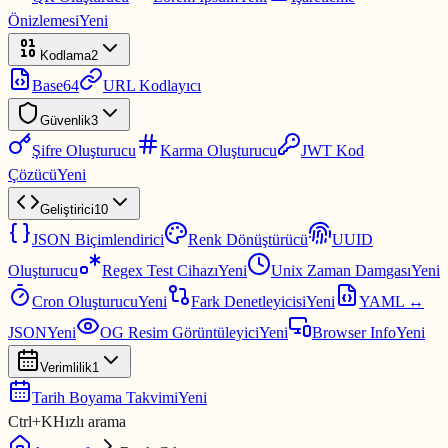
Önizlemesi
Yeni
Kodlama
2
Base64
URL Kodlayıcı
Güvenlik
3
Şifre Oluşturucu
Karma Oluşturucu
JWT Kod
Çözücü
Yeni
Geliştirici
10
JSON Biçimlendirici
Renk Dönüştürücü
UUID
Oluşturucu
Regex Test Cihazı
Yeni
Unix Zaman Damgası
Yeni
Cron Oluşturucu
Yeni
Fark Denetleyicisi
Yeni
YAML ↔
JSON
Yeni
OG Resim Görüntüleyici
Yeni
Browser Info
Yeni
Verimlilik
1
Tarih Boyama Takvimi
Yeni
Ctrl
+
K
Hızlı arama