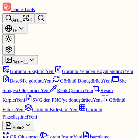
Dante Tools
Ara
...
K
TR
Resim
11
Görüntü Sıkıştırıcı
Yeni
Görüntü Yeniden Boyutlandırıcı
Yeni
Base64'e görüntü
Yeni
Görüntü Dönüştürücü
Yeni
Site
Simgesi Oluşturucu
Yeni
Renk Çıkarıcı
Yeni
Resim
Kırpıcı
Yeni
SVG'den PNG'ye dönüştürücü
Yeni
Görüntü
Filtresi
Yeni
Görüntü Birleştirici
Yeni
Görüntü
Pikselleştirici
Yeni
Metin
3
QR Oluşturucu
Lorem İpsum
Yeni
İşaretleme