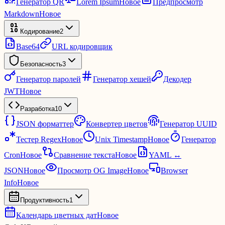
Генератор QR
Lorem Ipsum
Новое
Предпросмотр
Markdown
Новое
Кодирование
2
Base64
URL кодировщик
Безопасность
3
Генератор паролей
Генератор хешей
Декодер
JWT
Новое
Разработка
10
JSON форматтер
Конвертер цветов
Генератор UUID
Тестер Regex
Новое
Unix Timestamp
Новое
Генератор
Cron
Новое
Сравнение текста
Новое
YAML ↔
JSON
Новое
Просмотр OG Image
Новое
Browser
Info
Новое
Продуктивность
1
Календарь цветных дат
Новое