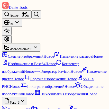
Dante Tools
Поиск
...
K
RU
Изображение
11
Сжатие изображений
Новое
Изменение размера
Новое
Изображение в Base64
Новое
Конвертер
изображений
Новое
Генератор Favicon
Новое
Извлечение
цветов
Новое
Обрезка изображений
Новое
SVG в
PNG
Новое
Фильтры изображений
Новое
Объединение
изображений
Новое
Пикселизация изображения
Новое
Текст
3