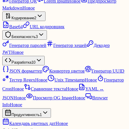
Генератор QR
Lorem Ipsum
Новое
Предпросмотр
Markdown
Новое
Кодирование
2
Base64
URL кодировщик
Безопасность
3
Генератор паролей
Генератор хешей
Декодер
JWT
Новое
Разработка
10
JSON форматтер
Конвертер цветов
Генератор UUID
Тестер Regex
Новое
Unix Timestamp
Новое
Генератор
Cron
Новое
Сравнение текста
Новое
YAML ↔
JSON
Новое
Просмотр OG Image
Новое
Browser
Info
Новое
Продуктивность
1
Календарь цветных дат
Новое