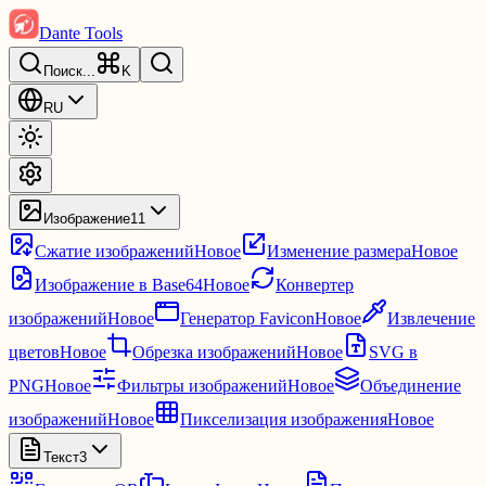
Dante Tools
Поиск
...
K
RU
Изображение
11
Сжатие изображений
Новое
Изменение размера
Новое
Изображение в Base64
Новое
Конвертер
изображений
Новое
Генератор Favicon
Новое
Извлечение
цветов
Новое
Обрезка изображений
Новое
SVG в
PNG
Новое
Фильтры изображений
Новое
Объединение
изображений
Новое
Пикселизация изображения
Новое
Текст
3