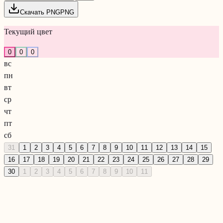
Скачать PNG
PNG
Текущий цвет
0
0
0
вс
пн
вт
ср
чт
пт
сб
31
1
2
3
4
5
6
7
8
9
10
11
12
13
14
15
16
17
18
19
20
21
22
23
24
25
26
27
28
29
30
1
2
3
4
5
6
7
8
9
10
11