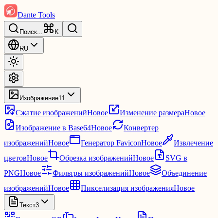
Dante Tools
Поиск
...
K
RU
Изображение
11
Сжатие изображений
Новое
Изменение размера
Новое
Изображение в Base64
Новое
Конвертер
изображений
Новое
Генератор Favicon
Новое
Извлечение
цветов
Новое
Обрезка изображений
Новое
SVG в
PNG
Новое
Фильтры изображений
Новое
Объединение
изображений
Новое
Пикселизация изображения
Новое
Текст
3