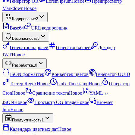
Генератор QR
Lorem Ipsum
Новое
Предпросмотр
Markdown
Новое
Кодирование
2
Base64
URL кодировщик
Безопасность
3
Генератор паролей
Генератор хешей
Декодер
JWT
Новое
Разработка
10
JSON форматтер
Конвертер цветов
Генератор UUID
Тестер Regex
Новое
Unix Timestamp
Новое
Генератор
Cron
Новое
Сравнение текста
Новое
YAML ↔
JSON
Новое
Просмотр OG Image
Новое
Browser
Info
Новое
Продуктивность
1
Календарь цветных дат
Новое