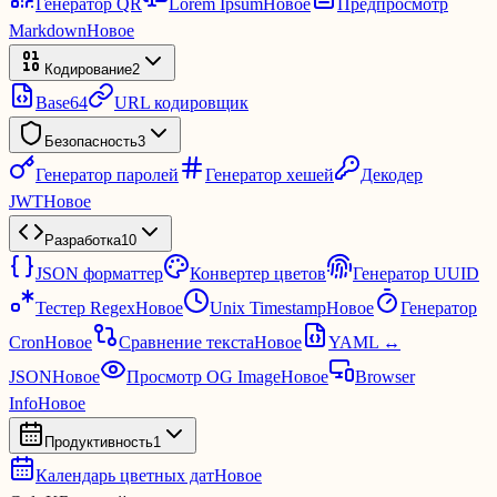
Генератор QR
Lorem Ipsum
Новое
Предпросмотр
Markdown
Новое
Кодирование
2
Base64
URL кодировщик
Безопасность
3
Генератор паролей
Генератор хешей
Декодер
JWT
Новое
Разработка
10
JSON форматтер
Конвертер цветов
Генератор UUID
Тестер Regex
Новое
Unix Timestamp
Новое
Генератор
Cron
Новое
Сравнение текста
Новое
YAML ↔
JSON
Новое
Просмотр OG Image
Новое
Browser
Info
Новое
Продуктивность
1
Календарь цветных дат
Новое