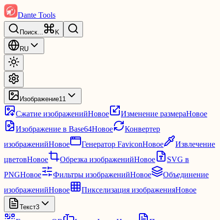
Dante Tools
Поиск
...
K
RU
Изображение
11
Сжатие изображений
Новое
Изменение размера
Новое
Изображение в Base64
Новое
Конвертер
изображений
Новое
Генератор Favicon
Новое
Извлечение
цветов
Новое
Обрезка изображений
Новое
SVG в
PNG
Новое
Фильтры изображений
Новое
Объединение
изображений
Новое
Пикселизация изображения
Новое
Текст
3