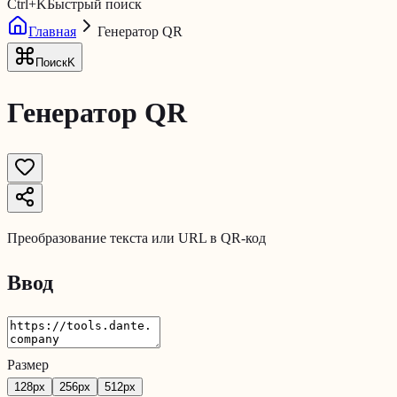
Ctrl
+
K
Быстрый поиск
Главная
Генератор QR
Поиск
K
Генератор QR
Преобразование текста или URL в QR-код
Ввод
Размер
128
px
256
px
512
px