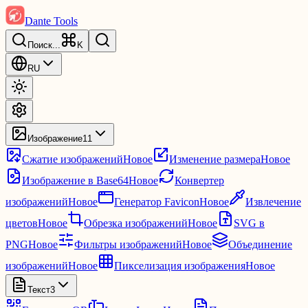
Dante Tools
Поиск
...
K
RU
Изображение
11
Сжатие изображений
Новое
Изменение размера
Новое
Изображение в Base64
Новое
Конвертер
изображений
Новое
Генератор Favicon
Новое
Извлечение
цветов
Новое
Обрезка изображений
Новое
SVG в
PNG
Новое
Фильтры изображений
Новое
Объединение
изображений
Новое
Пикселизация изображения
Новое
Текст
3