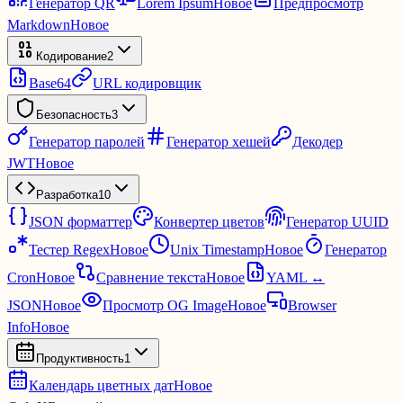
Генератор QR
Lorem Ipsum
Новое
Предпросмотр
Markdown
Новое
Кодирование
2
Base64
URL кодировщик
Безопасность
3
Генератор паролей
Генератор хешей
Декодер
JWT
Новое
Разработка
10
JSON форматтер
Конвертер цветов
Генератор UUID
Тестер Regex
Новое
Unix Timestamp
Новое
Генератор
Cron
Новое
Сравнение текста
Новое
YAML ↔
JSON
Новое
Просмотр OG Image
Новое
Browser
Info
Новое
Продуктивность
1
Календарь цветных дат
Новое