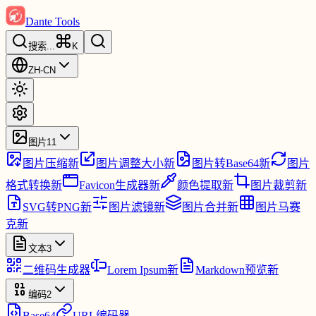
Dante Tools
搜索
...
K
ZH-CN
图片
11
图片压缩
新
图片调整大小
新
图片转Base64
新
图片
格式转换
新
Favicon生成器
新
颜色提取
新
图片裁剪
新
SVG转PNG
新
图片滤镜
新
图片合并
新
图片马赛
克
新
文本
3
二维码生成器
Lorem Ipsum
新
Markdown预览
新
编码
2
Base64
URL编码器