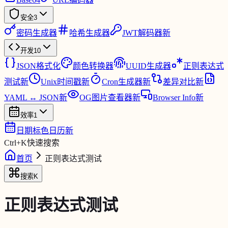
安全
3
密码生成器
哈希生成器
JWT解码器
新
开发
10
JSON格式化
颜色转换器
UUID生成器
正则表达式
测试
新
Unix时间戳
新
Cron生成器
新
差异对比
新
YAML ↔ JSON
新
OG图片查看器
新
Browser Info
新
效率
1
日期标色日历
新
Ctrl
+
K
快速搜索
首页
正则表达式测试
搜索
K
正则表达式测试