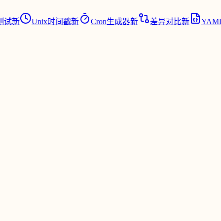
测试
新
Unix时间戳
新
Cron生成器
新
差异对比
新
YAML