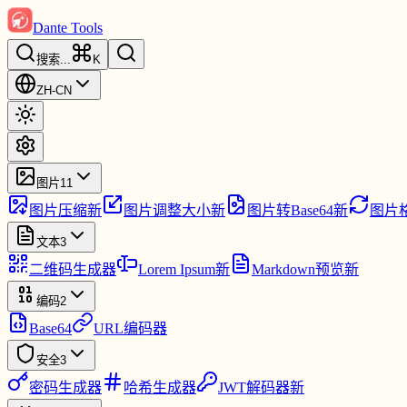
Dante Tools
搜索
...
K
ZH-CN
图片
11
图片压缩
新
图片调整大小
新
图片转Base64
新
图片
文本
3
二维码生成器
Lorem Ipsum
新
Markdown预览
新
编码
2
Base64
URL编码器
安全
3
密码生成器
哈希生成器
JWT解码器
新