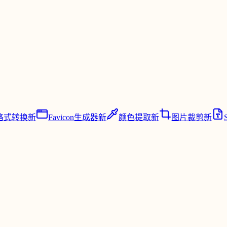
格式转换
新
Favicon生成器
新
颜色提取
新
图片裁剪
新