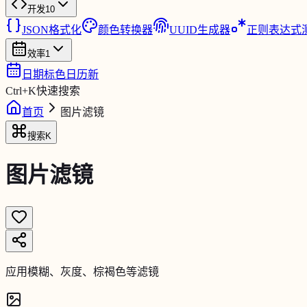
开发
10
JSON格式化
颜色转换器
UUID生成器
正则表达式
效率
1
日期标色日历
新
Ctrl
+
K
快速搜索
首页
图片滤镜
搜索
K
图片滤镜
应用模糊、灰度、棕褐色等滤镜