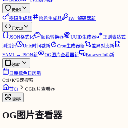
安全
3
密码生成器
哈希生成器
JWT解码器
新
开发
10
JSON格式化
颜色转换器
UUID生成器
正则表达式
测试
新
Unix时间戳
新
Cron生成器
新
差异对比
新
YAML ↔ JSON
新
OG图片查看器
新
Browser Info
新
效率
1
日期标色日历
新
Ctrl
+
K
快速搜索
首页
OG图片查看器
搜索
K
OG图片查看器