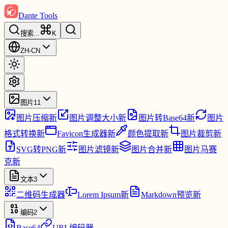
Dante Tools
搜索
...
K
ZH-CN
图片
11
图片压缩
新
图片调整大小
新
图片转Base64
新
图片
格式转换
新
Favicon生成器
新
颜色提取
新
图片裁剪
新
SVG转PNG
新
图片滤镜
新
图片合并
新
图片马赛
克
新
文本
3
二维码生成器
Lorem Ipsum
新
Markdown预览
新
编码
2
Base64
URL编码器